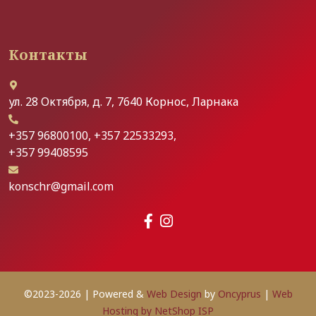
Контакты
ул. 28 Οκтября, д. 7, 7640 Корнос, Ларнака
+357 96800100, +357 22533293,
+357 99408595
konschr@gmail.com
©2023-2026 | Powered &
Web Design
by
Oncyprus
|
Web
Hosting by NetShop ISP